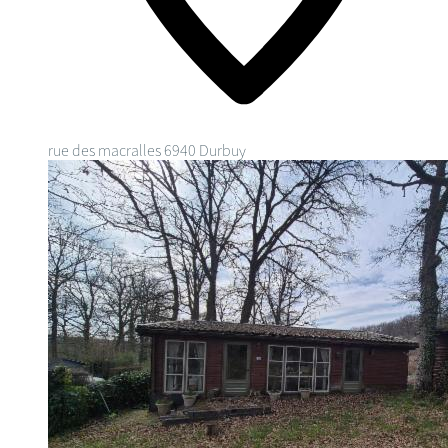
rue des macralles
6940 Durbuy