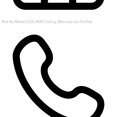
Rue du Marais 10/A, 6940 Durbuy (Barvaux-sur-Ourthe)