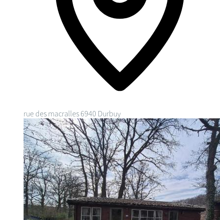
rue des macralles
6940 Durbuy