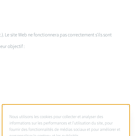
c.). Le site Web ne fonctionnera pas correctement s'ils sont
ur objectif :
À
Nous utilisons les cookies pour collecter et analyser des
propos
informations sur les performances et l'utilisation du site, pour
fournir des fonctionnalités de médias sociaux et pour améliorer et
des
personnaliser le contenu et les publicités.