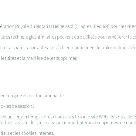
ération Royale du Notariat Belge asbl (ci-après : Fednot) pour les si
utres technologies similaires peuvent être utilisés pour améliorer la c
r les appareils portables. Ces fichiers contiennent les informations néc
les sites et la manière de les supprimer.
leur origine et leur fonctionnalité.
okies de session :
nt un certain temps après chaque visite sur le site Web. Ils sont activé
endant la visite du site, mais sont immédiatement supprimés lorsque vo
tiers et les cookies internes.